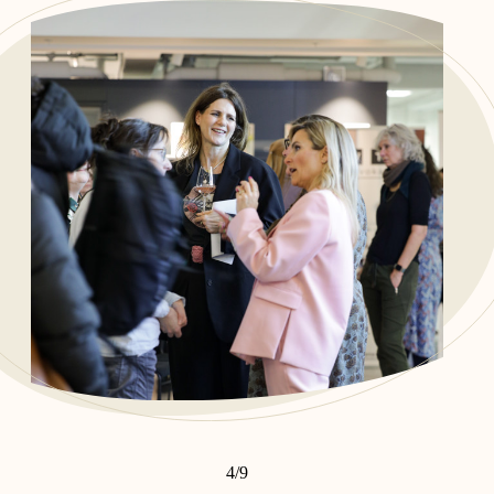
4
/
9