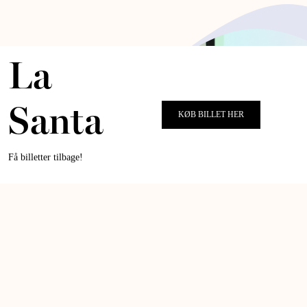
La
Santa
KØB BILLET HER
Få billetter tilbage!
PENSION OG OPSPARING